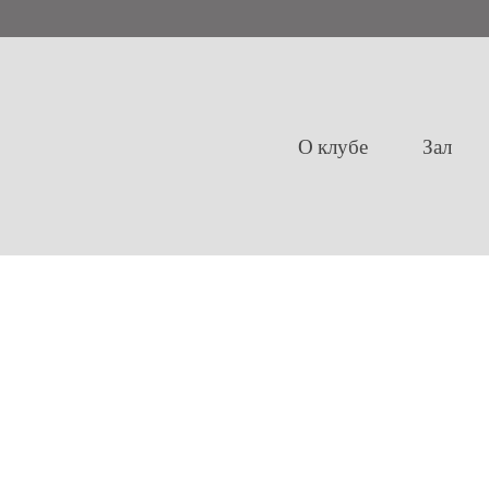
О клубе
Зал