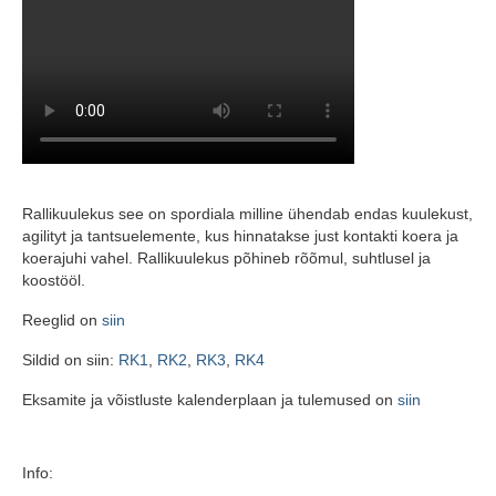
Rallikuulekus see on spordiala milline ühendab endas kuulekust,
agilityt ja tantsuelemente, kus hinnatakse just kontakti koera ja
koerajuhi vahel. Rallikuulekus põhineb rõõmul, suhtlusel ja
koostööl.
Reeglid on
siin
Sildid on siin:
RK1
,
RK2
,
RK3
,
RK4
Eksamite ja võistluste kalenderplaan ja tulemused on
siin
Info: