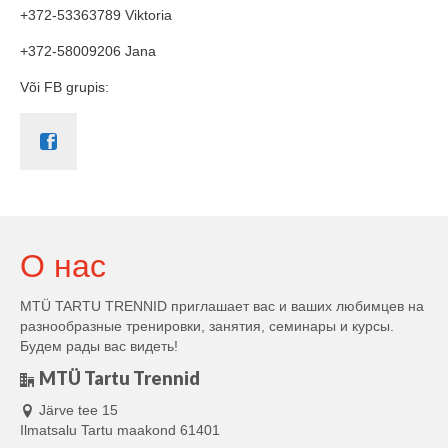
+372-53363789 Viktoria
+372-58009206 Jana
Või FB grupis:
О нас
MTÜ TARTU TRENNID приглашает вас и ваших любимцев на
разнообразные тренировки, занятия, семинары и курсы.
Будем рады вас видеть!
MTÜ Tartu Trennid
Järve tee 15
Ilmatsalu Tartu maakond 61401