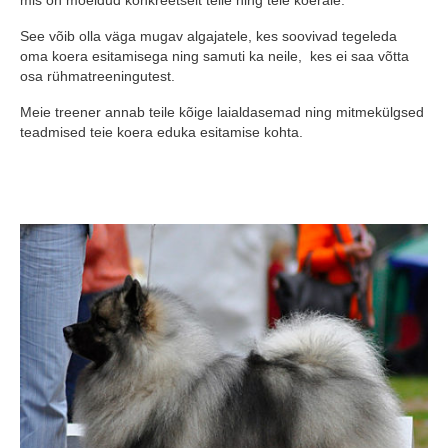
mis on mõeldud konkreetselt teile ning teie koerale.
See võib olla väga mugav algajatele, kes soovivad tegeleda
oma koera esitamisega ning samuti ka neile, kes ei saa võtta
osa rühmatreeningutest.
Meie treener annab teile kõige laialdasemad ning mitmekülgsed
teadmised teie koera eduka esitamise kohta.