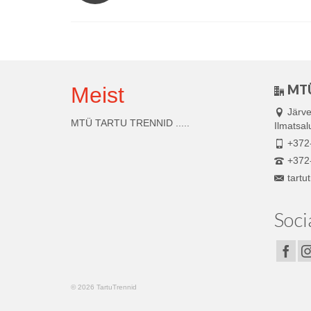
MTÜ
Meist
Järve
MTÜ TARTU TRENNID .....
Ilmatsa
+372
+372
tart
Soci
© 2026 TartuTrennid