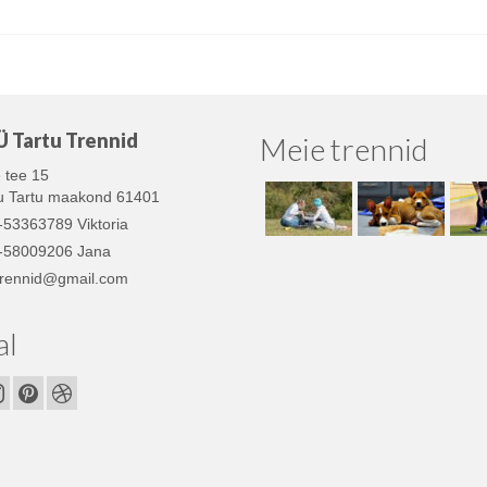
 Tartu Trennid
Meie trennid
 tee 15
lu Tartu maakond 61401
-53363789 Viktoria
-58009206 Jana
utrennid@gmail.com
al