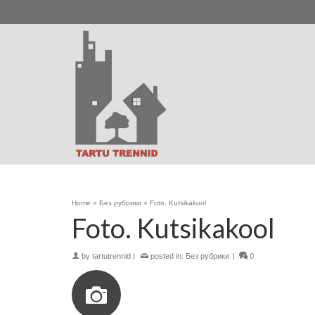
Home
»
Без рубрики
»
Foto. Kutsikakool
Foto. Kutsikakool
by
tartutrennid
|
posted in:
Без рубрики
|
0